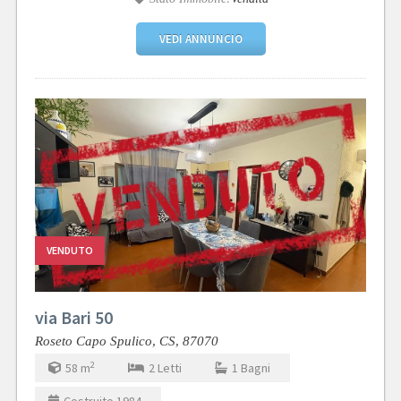
VEDI ANNUNCIO
VENDUTO
via Bari 50
Roseto Capo Spulico,
CS,
87070
2
58
m
2
Letti
1
Bagni