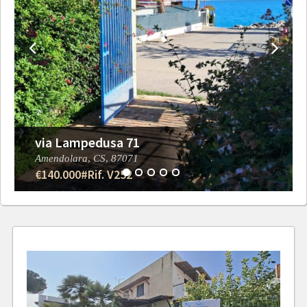
via Lampedusa 71
Amendolara,
CS,
87071
€140.000
#Rif. V252