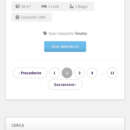
2
38
m
1
Letti
1
Bagni
Costruito
1991
Stato Immobile:
Vendita
VEDI ANNUNCIO
…
‹ Precedente
1
2
3
4
11
Successivo ›
CERCA