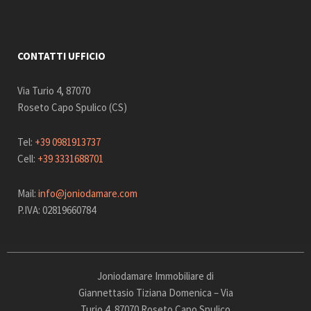
CONTATTI UFFICIO
Via Turio 4, 87070
Roseto Capo Spulico (CS)
Tel:
+39 0981913737
Cell:
+39 3331688701
Mail:
info@joniodamare.com
P.IVA: 02819660784
Joniodamare Immobiliare di
Giannettasio Tiziana Domenica – Via
Turio 4, 87070 Roseto Capo Spulico