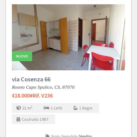
NUOVO
via Cosenza 66
Roseto Capo Spulico,
CS,
87070
€18.000
#Rif. V236
2
21
m
1
Letti
1
Bagni
Costruito
1987
Stato Immobile:
Vendita