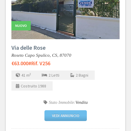
NUOVO
Via delle Rose
Roseto Capo Spulico,
CS,
87070
€63.000
#Rif. V256
2
41
m
2
Letti
2
Bagni
Costruito
1988
Stato Immobile:
Vendita
VEDI ANNUNCIO