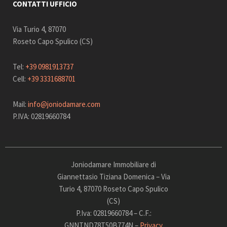
CONTATTI UFFICIO
Via Turio 4, 87070
Roseto Capo Spulico (CS)
Tel:
+39 0981913737
Cell:
+39 3331688701
Mail:
info@joniodamare.com
P.IVA: 02819660784
Joniodamare Immobiliare di
Giannettasio Tiziana Domenica – Via
Turio 4, 87070 Roseto Capo Spulico
(CS)
P.Iva: 02819660784 – C.F.:
GNNTND78T50B774N –
Privacy