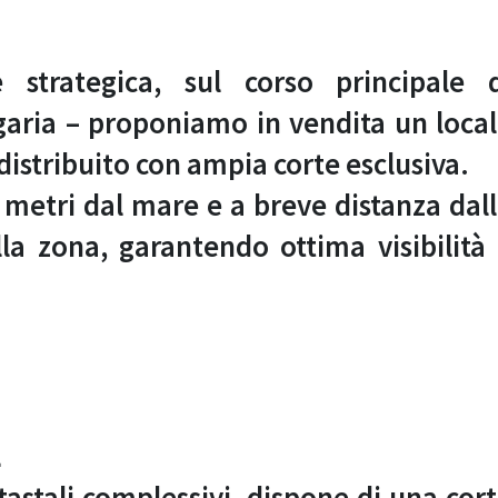
 strategica, sul corso principale 
aria – proponiamo in vendita un loca
istribuito con ampia corte esclusiva.
0 metri dal mare e a breve distanza dal
ella zona, garantendo ottima visibilità
E
tastali complessivi, dispone di una cor