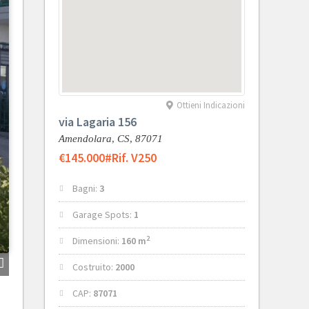
Ottieni Indicazioni
via Lagaria 156
Amendolara,
CS,
87071
€145.000
#Rif. V250
Bagni:
3
Garage Spots:
1
2
Dimensioni:
160 m
Costruito:
2000
CAP:
87071