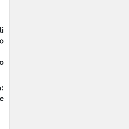
li
to
to
a:
 e