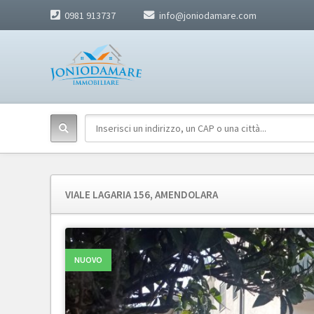
0981 913737
info@joniodamare.com
VIALE LAGARIA 156, AMENDOLARA
NUOVO
NUOVO
NUOVO
NUOVO
NUOVO
NUOVO
NUOVO