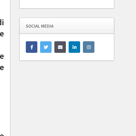
di
SOCIAL MEDIA
le
le
 e
te