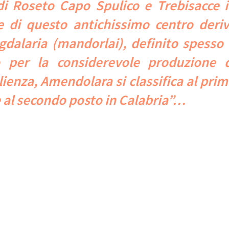
di Roseto Capo Spulico e Trebisacce 
e di questo antichissimo centro deri
alaria (mandorlai), definito spesso 
o per la considerevole produzione d
lienza, Amendolara si classifica al pri
e al secondo posto in Calabria”…