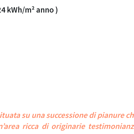
24 kWh/m² anno )
ituata su una successione di pianure c
’area ricca di originarie testimonian